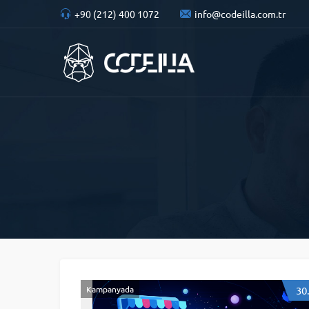
+90 (212) 400 1072
info@codeilla.com.tr
Kampanyada
30