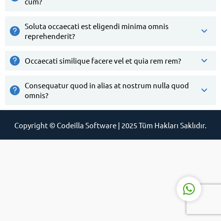
cum?
Soluta occaecati est eligendi minima omnis
reprehenderit?
Occaecati similique facere vel et quia rem rem?
Müşteri Destek Uzmanı
Consequatur quod in alias at nostrum nulla quod
omnis?
Copyright © Codeilla Software | 2025 Tüm Hakları Saklıdır.
Cevap Yaz