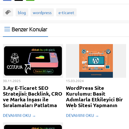
blog
wordpress
e-ticaret
Benzer Konular
30.11.2025
15.03.2024
3.Ay E-Ticaret SEO
WordPress Site
Stratejisi: Backlink, CRO
Kurulumu: Basit
ve Marka İnşası ile
Adımlarla Etkileyici Bir
Sıralamaları Patlatma
Web Sitesi Yapmanın
Yolu
3. Ay E-Ticaret SEO Stratejisi:
DEVAMINI OKU →
DEVAMINI OKU →
Backlink, CRO ve Marka İnşası ile
WordPress site kurulumu,
Sıralamaları Patlatma 3. ay, SEO
günümüzde en popüler web